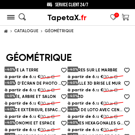
SERVICE CLIENT 24/7
TapetaX.
fr
0
CATALOGUE
GÉOMÉTRIQUE
ACCUEIL
GÉOMÉTRIQUE
-40%
-40%
VUE DE LA TERRE
RAYURES SUR LE MARBRE
à partir de
6.
€
à partir de
6.
€
(10.
€)
(10.
€)
12
12
20
20
-40%
-40%
FOND D'ÉCRAN DE PHOTO BLEU MINÉRAL
LA BALLE 3D BRISE LE MUR
à partir de
6.
€
à partir de
6.
€
(10.
€)
(10.
€)
12
12
20
20
-40%
-40%
ENTRÉE, ARBRE ET SALON
MIEL 3D
à partir de
6.
€
à partir de
6.
€
(10.
€)
(10.
€)
12
12
20
20
-40%
-40%
ESPACE EXTÉRIEUR, ESPACE ET VAISSEAUX SPATIAUX
FLEUR DE LOTO AVEC CENTRE ROUGE
à partir de
6.
€
à partir de
6.
€
(10.
€)
(10.
€)
12
12
20
20
-40%
-40%
ASTRONOMIE ET ESPACE
FORMES HEXAGONALES GRISES
à partir de
6.
€
à partir de
6.
€
(10.
€)
(10.
€)
12
12
20
20