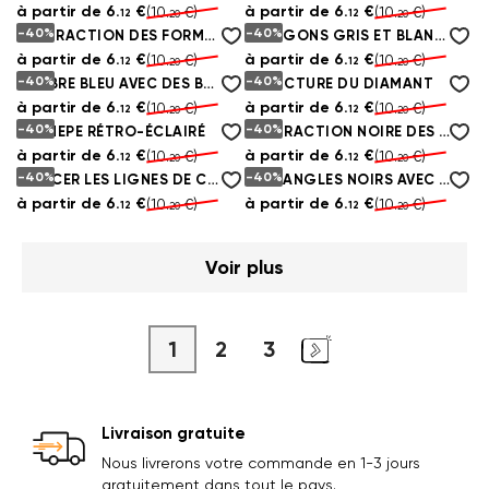
à partir de
6.
€
à partir de
6.
€
(10.
€)
(10.
€)
12
12
20
20
-40%
-40%
ABSTRACTION DES FORMES ET DES ESCALIERS GÉOMÉTRIQUES
HEXAGONS GRIS ET BLANC EXTRUDÉ
à partir de
6.
€
à partir de
6.
€
(10.
€)
(10.
€)
12
12
20
20
-40%
-40%
MARBRE BLEU AVEC DES BORDS DORÉS
STRUCTURE DU DIAMANT
à partir de
6.
€
à partir de
6.
€
(10.
€)
(10.
€)
12
12
20
20
-40%
-40%
NID HEPE RÉTRO-ÉCLAIRÉ
ABSTRACTION NOIRE DES TRIANGLES
à partir de
6.
€
à partir de
6.
€
(10.
€)
(10.
€)
12
12
20
20
-40%
-40%
EFFACER LES LIGNES DE COULEUR VERTICALE
RECTANGLES NOIRS AVEC DES LIGNES DORÉES
à partir de
6.
€
à partir de
6.
€
(10.
€)
(10.
€)
12
12
20
20
Voir plus
1
2
3
Livraison gratuite
Nous livrerons votre commande en 1-3 jours
gratuitement dans tout le pays.