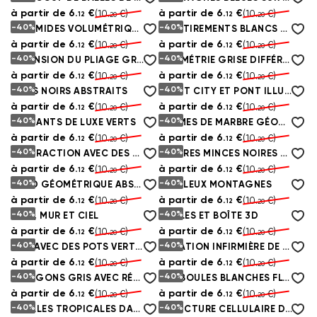
à partir de
6.
€
à partir de
6.
€
(10.
€)
(10.
€)
12
12
20
20
-40%
-40%
PYRAMIDES VOLUMÉTRIQUES NOIRES AVEC DES BORDS DORÉS
LES ÉTIREMENTS BLANCS ET BLEUS SUR LE MUR
à partir de
6.
€
à partir de
6.
€
(10.
€)
(10.
€)
12
12
20
20
-40%
-40%
EXTENSION DU PLIAGE GRIS
GÉOMÉTRIE GRISE DIFFÉRENTE
à partir de
6.
€
à partir de
6.
€
(10.
€)
(10.
€)
12
12
20
20
-40%
-40%
FILMS NOIRS ABSTRAITS
NIGHT CITY ET PONT ILLUMINÉ
à partir de
6.
€
à partir de
6.
€
(10.
€)
(10.
€)
12
12
20
20
-40%
-40%
DIAMANTS DE LUXE VERTS
FORMES DE MARBRE GÉOMÉTRIQUE
à partir de
6.
€
à partir de
6.
€
(10.
€)
(10.
€)
12
12
20
20
-40%
-40%
ABSTRACTION AVEC DES HEXAGONES
RAYURES MINCES NOIRES ET BOULES DORÉES
à partir de
6.
€
à partir de
6.
€
(10.
€)
(10.
€)
12
12
20
20
-40%
-40%
FOND GÉOMÉTRIQUE ABSTRAIT NOIR ET BLANC
FABULEUX MONTAGNES
à partir de
6.
€
à partir de
6.
€
(10.
€)
(10.
€)
12
12
20
20
-40%
-40%
BLEU, MUR ET CIEL
BOULES ET BOÎTE 3D
à partir de
6.
€
à partir de
6.
€
(10.
€)
(10.
€)
12
12
20
20
-40%
-40%
MUR AVEC DES POTS VERTS DANS DES POTS
IMITATION INFIRMIÈRE DE SINGE AVEC DE L'OR
à partir de
6.
€
à partir de
6.
€
(10.
€)
(10.
€)
12
12
20
20
-40%
-40%
HEXAGONS GRIS AVEC RÉTRO-ÉCLAIRAGE BLEU
DES BOULES BLANCHES FLOTTANT SUR UN FOND DÉLICAT
à partir de
6.
€
à partir de
6.
€
(10.
€)
(10.
€)
12
12
20
20
-40%
-40%
FEUILLES TROPICALES DANS DES CADRES DORÉS
STRUCTURE CELLULAIRE DES PENTAGONES