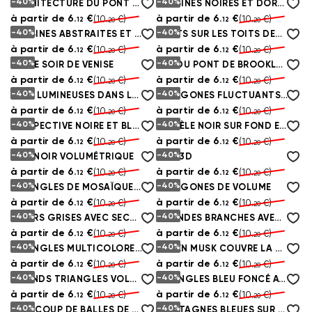
-40%
-40%
ARCHITECTURE DU PONT DE BROOKLYN
TURBINES NOIRES ET DORÉES
à partir de
6.
€
à partir de
6.
€
(10.
€)
(10.
€)
12
12
20
20
-40%
-40%
TURBINES ABSTRAITES ET BOULES BLANCHES
CHATS SUR LES TOITS DES MAISONS
à partir de
6.
€
à partir de
6.
€
(10.
€)
(10.
€)
12
12
20
20
-40%
-40%
VIA LE SOIR DE VENISE
VUE DU PONT DE BROOKLYN D'EN BAS
à partir de
6.
€
à partir de
6.
€
(10.
€)
(10.
€)
12
12
20
20
-40%
-40%
VUES LUMINEUSES DANS LA NUIT DU CRÉPUSCULE
HEXAGONES FLUCTUANTS AVEC RÉTRO-ÉCLAIRAGE
à partir de
6.
€
à partir de
6.
€
(10.
€)
(10.
€)
12
12
20
20
-40%
-40%
PERSPECTIVE NOIRE ET BLANCHE DES BALLES ET DU VORTEX DE TUNNEL
MODÈLE NOIR SUR FOND EN BOIS
à partir de
6.
€
à partir de
6.
€
(10.
€)
(10.
€)
12
12
20
20
-40%
-40%
MUR NOIR VOLUMÉTRIQUE
MUR 3D
à partir de
6.
€
à partir de
6.
€
(10.
€)
(10.
€)
12
12
20
20
-40%
-40%
TRIANGLES DE MOSAÏQUE SOMBRE
HEXAGONES DE VOLUME
à partir de
6.
€
à partir de
6.
€
(10.
€)
(10.
€)
12
12
20
20
-40%
-40%
FLEURS GRISES AVEC SECTION DORÉE
GRANDES BRANCHES AVEC FEUILLES VERTES
à partir de
6.
€
à partir de
6.
€
(10.
€)
(10.
€)
12
12
20
20
-40%
-40%
TRIANGLES MULTICOLORES SOUS FORME D'ABSTRACTION
GREEN MUSK COUVRE LA MAÇONNERIE
à partir de
6.
€
à partir de
6.
€
(10.
€)
(10.
€)
12
12
20
20
-40%
-40%
GRANDS TRIANGLES VOLUMÉTRIQUES GRIS
TRIANGLES BLEU FONCÉ AVEC DES BORDS DORÉS
à partir de
6.
€
à partir de
6.
€
(10.
€)
(10.
€)
12
12
20
20
-40%
-40%
BEAUCOUP DE BALLES DE FOOTBALL
MONTAGNES BLEUES SUR FOND ARC-EN-CIEL