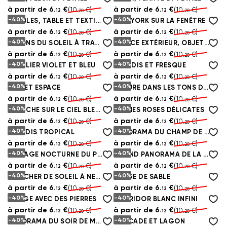
à partir de
6.
€
à partir de
6.
€
(10.
€)
(10.
€)
12
12
20
20
-40%
-40%
MEUBLES, TABLE ET TEXTILES
NEW YORK SUR LA FENÊTRE
à partir de
6.
€
à partir de
6.
€
(10.
€)
(10.
€)
12
12
20
20
-40%
-40%
RAYONS DU SOLEIL À TRAVERS LES ARBRES
ESPACE EXTÉRIEUR, OBJET ASTRONOMIQUE ET ESPACE
à partir de
6.
€
à partir de
6.
€
(10.
€)
(10.
€)
12
12
20
20
-40%
-40%
MOBILIER VIOLET ET BLEU
PARADIS ET FRESQUE
à partir de
6.
€
à partir de
6.
€
(10.
€)
(10.
€)
12
12
20
20
-40%
-40%
MUR ET ESPACE
NATURE DANS LES TONS DU ROSE
à partir de
6.
€
à partir de
6.
€
(10.
€)
(10.
€)
12
12
20
20
-40%
-40%
BRANCHE SUR LE CIEL BLEU DANS LE CADRE VERT
PLUMES ROSES DÉLICATES
à partir de
6.
€
à partir de
6.
€
(10.
€)
(10.
€)
12
12
20
20
-40%
-40%
PARADIS TROPICAL
PANORAMA DU CHAMP DE LAVANDE DEPUIS LE BALCON
à partir de
6.
€
à partir de
6.
€
(10.
€)
(10.
€)
12
12
20
20
-40%
-40%
PAYSAGE NOCTURNE DU PONT DE BROOKLYN
GRAND PANORAMA DE LA VILLE DEPUIS LA FENÊTRE
à partir de
6.
€
à partir de
6.
€
(10.
€)
(10.
€)
12
12
20
20
-40%
-40%
COUCHER DE SOLEIL À NEW YORK
PLAGE DE SABLE
à partir de
6.
€
à partir de
6.
€
(10.
€)
(10.
€)
12
12
20
20
-40%
-40%
RIVAGE AVEC DES PIERRES
CORRIDOR BLANC INFINI
à partir de
6.
€
à partir de
6.
€
(10.
€)
(10.
€)
12
12
20
20
-40%
-40%
PANORAMA DU SOIR DE MANHATTAN
CASCADE ET LAGON