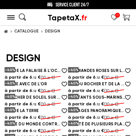
SERVICE CLIENT 24/7
TapetaX.
fr
0
CATALOGUE
DESIGN
ACCUEIL
DESIGN
-40%
-40%
VUE DE LA FALAISE À L'OCÉAN
DE GRANDES ROSES SUR LE MUR
à partir de
6.
€
à partir de
6.
€
(10.
€)
(10.
€)
12
12
20
20
-40%
-40%
FEMME AVEC DE L'OR
VUE DU ROCHER ET DE LA MER
à partir de
6.
€
à partir de
6.
€
(10.
€)
(10.
€)
12
12
20
20
-40%
-40%
COUCHER DE SOLEIL SUR FOND D'ÉCRAN DE PLAGE
HABITANTS SOUS-MARINS DES CARICATURES
à partir de
6.
€
à partir de
6.
€
(10.
€)
(10.
€)
12
12
20
20
-40%
-40%
VUE DE LA TERRE
PAYSAGES PANORAMIQUES À L'EXTÉRIEUR DE LA FENÊTRE
à partir de
6.
€
à partir de
6.
€
(10.
€)
(10.
€)
12
12
20
20
-40%
-40%
ARBRE DU MONDE CONTRE LE CIEL NOCTURNE
BEAUTÉ DE PLUSIEURS PLANÈTES
à partir de
6.
€
à partir de
6.
€
(10.
€)
(10.
€)
12
12
20
20