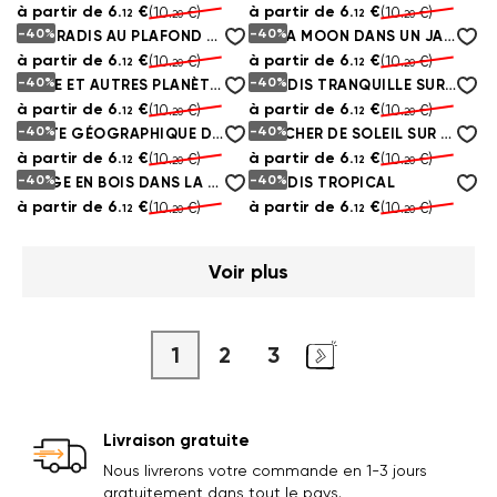
à partir de
6.
€
à partir de
6.
€
(10.
€)
(10.
€)
12
12
20
20
-40%
-40%
LE PARADIS AU PLAFOND POUR LA CHAMBRE
FATTA MOON DANS UN JARDIN FLEURI DE SAKURA
à partir de
6.
€
à partir de
6.
€
(10.
€)
(10.
€)
12
12
20
20
-40%
-40%
TERRE ET AUTRES PLANÈTES DE LA GALAXIE
PARADIS TRANQUILLE SUR LA PLAGE
à partir de
6.
€
à partir de
6.
€
(10.
€)
(10.
€)
12
12
20
20
-40%
-40%
CARTE GÉOGRAPHIQUE DU MONDE
COUCHER DE SOLEIL SUR LA MER ET LES MOUETTES
à partir de
6.
€
à partir de
6.
€
(10.
€)
(10.
€)
12
12
20
20
-40%
-40%
PIERGE EN BOIS DANS LA MER
PARADIS TROPICAL
à partir de
6.
€
à partir de
6.
€
(10.
€)
(10.
€)
12
12
20
20
Voir plus
1
2
3
Livraison gratuite
Nous livrerons votre commande en 1-3 jours
gratuitement dans tout le pays.