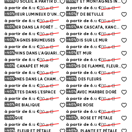
-40%
-40%
VUE DU SOLEIL À PARTIR D'UNE ÎLE DÉSERTE
FORÊT ET MONTAGNES INCROYABLES DANS LE REFLET DE L'EAU CRISTALLINE
à partir de
6.
€
à partir de
6.
€
(10.
€)
(10.
€)
12
12
20
20
-40%
-40%
INTÉRIEUR LUMINEUX D'UNE MAISON DE CAMPAGNE
FORÊT DE BETULLE
à partir de
6.
€
à partir de
6.
€
(10.
€)
(10.
€)
12
12
20
20
-40%
-40%
TOMBER DANS LA FORÊT DE THAÏLANDE, EWAN WATERFALL À KANCHANABURI
ERAWAN CASCATA, KANCHANABURI, THAÏLANDE
à partir de
6.
€
à partir de
6.
€
(10.
€)
(10.
€)
12
12
20
20
-40%
-40%
MONTAGNES BRUMEUSES
PARADIS SUR LE MUR
à partir de
6.
€
à partir de
6.
€
(10.
€)
(10.
€)
12
12
20
20
-40%
-40%
DOLPHINS DANS L'AQUARIUM
LION ET MUR
à partir de
6.
€
à partir de
6.
€
(10.
€)
(10.
€)
12
12
20
20
-40%
-40%
BLEU, CANAPÉ ET MUR
FLEURS DE FLAMME, FLEURS ET ART CONTEMPORAIN
à partir de
6.
€
à partir de
6.
€
(10.
€)
(10.
€)
12
12
20
20
-40%
-40%
LICORNES DANS LA CHAMBRE DES ENFANTS
FAIRE DES FLEURS
à partir de
6.
€
à partir de
6.
€
(10.
€)
(10.
€)
12
12
20
20
-40%
-40%
PLANÈTES DANS L'ESPACE
NOIR AVEC MARBRE DORÉ
à partir de
6.
€
à partir de
6.
€
(10.
€)
(10.
€)
12
12
20
20
-40%
-40%
MARBRE BIALIQUE
MARBRE ROSE
à partir de
6.
€
à partir de
6.
€
(10.
€)
(10.
€)
12
12
20
20
-40%
-40%
MUSIQUE
FLEUR, ROSE ET PÉTALE
à partir de
6.
€
à partir de
6.
€
(10.
€)
(10.
€)
12
12
20
20
-40%
-40%
ROSE, FLEUR ET PÉTALE
FLEUR, PLANTE ET PÉTALE