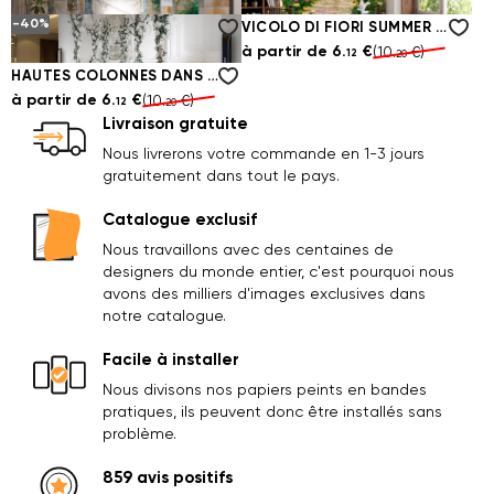
à partir de
6.
€
à partir de
6.
€
(10.
€)
(10.
€)
coucher
12
12
20
20
Style
-40%
ARCHE DE PIERRE RECTANGULAIRE AVEC DES FLEURS
VICOLO DI FIORI SUMMER AVEC UN PONT
Papiers
(1)
minimaliste
à partir de
6.
€
à partir de
6.
€
(10.
€)
(10.
€)
12
12
peints
20
20
(4)
pour
Vintage
HAUTES COLONNES DANS LA SALLE BLANCHE
(1)
cuisine
à partir de
6.
€
(10.
€)
12
20
Livraison gratuite
Papiers
peints
Nous livrerons votre commande en 1-3 jours
pour
(4)
gratuitement dans tout le pays.
entrée /
couloir
Catalogue exclusif
Papiers
Nous travaillons avec des centaines de
peints
designers du monde entier, c'est pourquoi nous
pour
(4)
avons des milliers d'images exclusives dans
salle de
notre catalogue.
bain
Facile à installer
Nous divisons nos papiers peints en bandes
pratiques, ils peuvent donc être installés sans
problème.
859 avis positifs