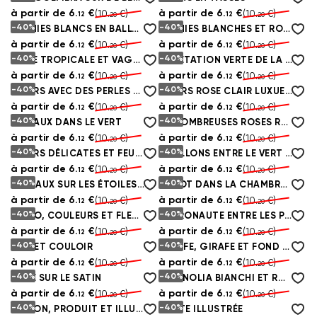
à partir de
6.
€
à partir de
6.
€
(10.
€)
(10.
€)
12
12
20
20
-40%
-40%
BUNNIES BLANCS EN BALLONS
PEONIES BLANCHES ET ROSES DÉLICATES
à partir de
6.
€
à partir de
6.
€
(10.
€)
(10.
€)
12
12
20
20
-40%
-40%
CÔTE TROPICALE ET VAGUES TRANQUILLES
VÉGÉTATION VERTE DE LA JUNGLE
à partir de
6.
€
à partir de
6.
€
(10.
€)
(10.
€)
12
12
20
20
-40%
-40%
FLEURS AVEC DES PERLES SUR FOND LÉGER
FLEURS ROSE CLAIR LUXUEUSES SUR UNE BRANCHE
à partir de
6.
€
à partir de
6.
€
(10.
€)
(10.
€)
12
12
20
20
-40%
-40%
OISEAUX DANS LE VERT
DE NOMBREUSES ROSES ROSES DOUCES
à partir de
6.
€
à partir de
6.
€
(10.
€)
(10.
€)
12
12
20
20
-40%
-40%
FLEURS DÉLICATES ET FEUILLES ET FEUILLES D'ACQUÉRIR
PAPILLONS ENTRE LE VERT DES PALMIERS
à partir de
6.
€
à partir de
6.
€
(10.
€)
(10.
€)
12
12
20
20
-40%
-40%
ANIMAUX SUR LES ÉTOILES ET SUR LA LUNE
ROBOT DANS LA CHAMBRE DES ENFANTS
à partir de
6.
€
à partir de
6.
€
(10.
€)
(10.
€)
12
12
20
20
-40%
-40%
STYLO, COULEURS ET FLEURS AQUARELLES
ASTRONAUTE ENTRE LES PLANÈTES
à partir de
6.
€
à partir de
6.
€
(10.
€)
(10.
€)
12
12
20
20
-40%
-40%
MUR ET COULOIR
GIRAFE, GIRAFE ET FOND D'ÉCRAN
à partir de
6.
€
à partir de
6.
€
(10.
€)
(10.
€)
12
12
20
20
-40%
-40%
ROSE SUR LE SATIN
MAGNOLIA BIANCHI ET ROSSI FLEURS SUR LES BRANCHES
à partir de
6.
€
à partir de
6.
€
(10.
€)
(10.
€)
12
12
20
20
-40%
-40%
BALLON, PRODUIT ET ILLUSTRATION
CARTE ILLUSTRÉE