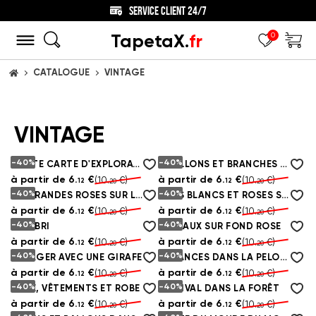
SERVICE CLIENT 24/7
TapetaX.
fr
0
CATALOGUE
VINTAGE
ACCUEIL
VINTAGE
-40%
-40%
PETITE CARTE D'EXPLORATEUR
PAPILLONS ET BRANCHES DE PEONIAS ROSES
à partir de
6.
€
à partir de
6.
€
(10.
€)
(10.
€)
12
12
20
20
-40%
-40%
DE GRANDES ROSES SUR LE MUR
BUDS BLANCS ET ROSES SUR FOND DE BRIQUES
à partir de
6.
€
à partir de
6.
€
(10.
€)
(10.
€)
12
12
20
20
-40%
-40%
COLIBRI
ANIMAUX SUR FOND ROSE
à partir de
6.
€
à partir de
6.
€
(10.
€)
(10.
€)
12
12
20
20
-40%
-40%
VOYAGER AVEC UNE GIRAFE
VACANCES DANS LA PELOUSE
à partir de
6.
€
à partir de
6.
€
(10.
€)
(10.
€)
12
12
20
20
-40%
-40%
ROSE, VÊTEMENTS ET ROBE
FESTIVAL DANS LA FORÊT
à partir de
6.
€
à partir de
6.
€
(10.
€)
(10.
€)
12
12
20
20