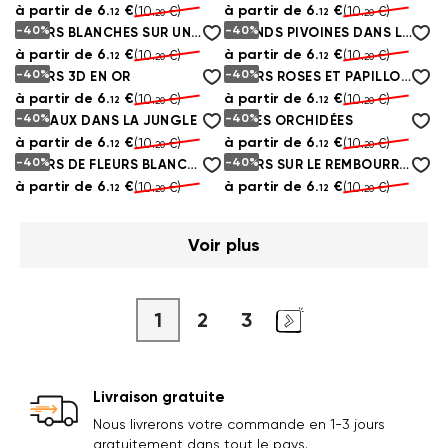
à partir de
6.
€
à partir de
6.
€
(10.
€)
(10.
€)
12
12
20
20
-40%
-40%
FLEURS BLANCHES SUR UN MUR DE CIMENT PEINT
GRANDS PIVOINES DANS LES COULEURS PASTEL
à partir de
6.
€
à partir de
6.
€
(10.
€)
(10.
€)
12
12
20
20
-40%
-40%
FLEURS 3D EN OR
FLEURS ROSES ET PAPILLONS
à partir de
6.
€
à partir de
6.
€
(10.
€)
(10.
€)
12
12
20
20
-40%
-40%
ANIMAUX DANS LA JUNGLE
BELLES ORCHIDÉES
à partir de
6.
€
à partir de
6.
€
(10.
€)
(10.
€)
12
12
20
20
-40%
-40%
FLEURS DE FLEURS BLANCHES FOND D'ÉCRAN SUR LE MUR
FLEURS SUR LE REMBOURRAGE
à partir de
6.
€
à partir de
6.
€
(10.
€)
(10.
€)
12
12
20
20
Voir plus
1
2
3
Livraison gratuite
Nous livrerons votre commande en 1-3 jours
gratuitement dans tout le pays.