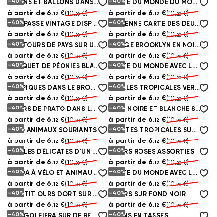
-40%
-40%
AVIONS ET BALLONS DANS LE CIEL
CARTE DU MONDE DU MONDE
à partir de
6.
€
à partir de
6.
€
(10.
€)
(10.
€)
12
12
20
20
-40%
-40%
COMPASSE VINTAGE DISPOSÉE SUR UNE CARTE
ANCIENNE CARTE DES DEUX HÉMISPHÈRES
à partir de
6.
€
à partir de
6.
€
(10.
€)
(10.
€)
12
12
20
20
-40%
-40%
CONTOURS DE PAYS SUR UN MUR EN BÉTON
BRIDGE BROOKLYN EN NOIR ET BLANC
à partir de
6.
€
à partir de
6.
€
(10.
€)
(10.
€)
12
12
20
20
-40%
-40%
BOUQUET DE PÉONIES BLANCHES ET ROUGES DÉLICATES
CARTE DU MONDE AVEC LES MONUMENTS DE LONDRES
à partir de
6.
€
à partir de
6.
€
(10.
€)
(10.
€)
12
12
20
20
-40%
-40%
TROPIQUES DANS LE BROUILLARD
FEUILLES TROPICALES VERTES
à partir de
6.
€
à partir de
6.
€
(10.
€)
(10.
€)
12
12
20
20
-40%
-40%
FLEURS DE PRATO DANS LE CIEL NOCTURNE
VILLE NOIRE ET BLANCHE SUR DES BRIQUES BLANCHES
à partir de
6.
€
à partir de
6.
€
(10.
€)
(10.
€)
12
12
20
20
-40%
-40%
CINQ ANIMAUX SOURIANTS
PLANTES TROPICALES SUR FOND BLANC
à partir de
6.
€
à partir de
6.
€
(10.
€)
(10.
€)
12
12
20
20
-40%
-40%
PÉTALES DÉLICATES D'UN BOUTON DE ROSE
FLEURS ROSES ASSORTIES
à partir de
6.
€
à partir de
6.
€
(10.
€)
(10.
€)
12
12
20
20
-40%
-40%
PANDA À VÉLO ET ANIMAUX AVEC DES BALLES
CARTE DU MONDE AVEC LES ANIMAUX ET LES AVIONS
à partir de
6.
€
à partir de
6.
€
(10.
€)
(10.
€)
12
12
20
20
-40%
-40%
LE PETIT OURS DORT SUR LA LUNE
FLEURS SUR FOND NOIR
à partir de
6.
€
à partir de
6.
€
(10.
€)
(10.
€)
12
12
20
20
-40%
-40%
MONGOLFIERA SUR DE BELLES CASCADES
LAPINS EN TASSES