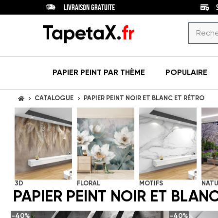
LIVRAISON GRATUITE
TapetaX.
fr
PAPIER PEINT
PAR THÈME
POPULAIRE
CATALOGUE
PAPIER PEINT NOIR ET BLANC ET RÉTRO
ACCUEIL
PIÈCE
Papiers
peints
COULEUR
pour
(126)
Argent
(57)
salle à
manger
STYLE
Blanc
(62)
3D
FLORAL
MOTIFS
NATU
Papiers
Abstraction
(11)
PAPIER PEINT NOIR ET BLAN
Clair
(45)
peints
(126)
Art
pour
Dégradé
(1)
(1)
déco
salon
-40%
-40%
Foncé