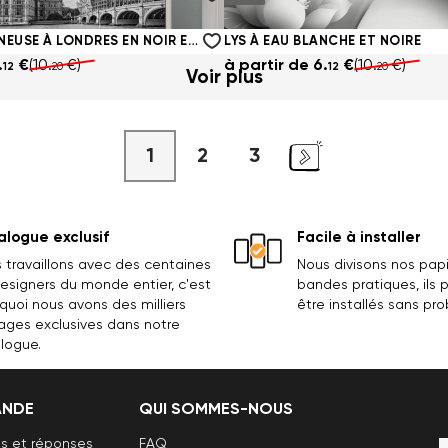
.
€
(10.
€)
à partir de
6.
€
(10.
€)
12
20
12
20
JOURNÉE LUMINEUSE À LONDRES EN NOIR ET BLANC
LYS À EAU BLANCHE ET NOIRE
.
€
(10.
€)
à partir de
6.
€
(10.
€)
12
20
12
20
Voir plus
1
2
3
logue exclusif
Facile à installer
 travaillons avec des centaines
Nous divisons nos papi
esigners du monde entier, c'est
bandes pratiques, ils
quoi nous avons des milliers
être installés sans pr
ages exclusives dans notre
logue.
NDE
QUI SOMMES-NOUS
s et réponses
FAQ