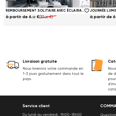
à partir de
6.
€
(10.
€)
à partir de
6
12
20
REMBOURSEMENT SOLITAIRE AVEC ÉCLAIRAGE ET VUE DE LA VILLE
à partir de
6.
€
(10.
€)
à partir de
6
12
20
Livraison gratuite
Cata
Nous livrerons votre commande en
Nous
1-3 jours gratuitement dans tout le
de d
pays.
pour
d'im
cata
Service client
COMMA
Du lundi au vendredi : 9h00–18h00
Question