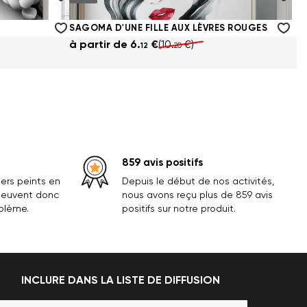
à partir de
6.
€
(10.
€)
12
20
SAGOMA D'UNE FILLE AUX LÈVRES ROUGES
à partir de
6.
€
(10.
€)
12
20
859 avis positifs
ers peints en
Depuis le début de nos activités,
 peuvent donc
nous avons reçu plus de 859 avis
oblème.
positifs sur notre produit.
INCLURE DANS LA LISTE DE DIFFUSION