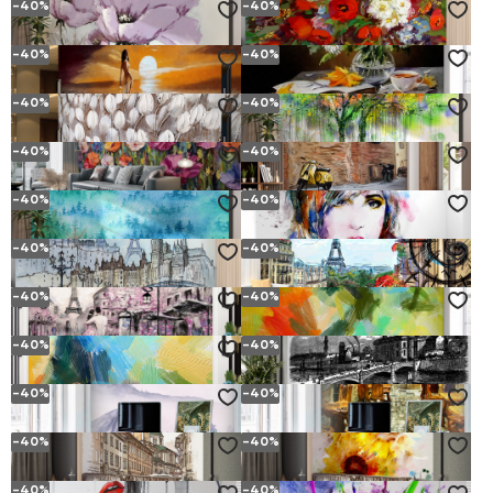
-40%
-40%
CHAMP DE MARGHERITE DE LA PELOUSE ET DES FLEURS BLEUES
VAGUES DE MER IMPÉTUEUSES
à partir de
6.
€
à partir de
6.
€
(10.
€)
(10.
€)
12
12
20
20
-40%
-40%
BOUQUET DE COQUELICOTS D'ÉTÉ LILAS
BOUQUET DE FLEURS DE PRATO D'ÉTÉ
à partir de
6.
€
à partir de
6.
€
(10.
€)
(10.
€)
12
12
20
20
-40%
-40%
FILLE QUI REGARDE LE COUCHER DU SOLEIL PAR LA MER
CHRYSANTHEMUMS SUR LA TABLE AVEC DE LA PEINTURE
à partir de
6.
€
à partir de
6.
€
(10.
€)
(10.
€)
12
12
20
20
-40%
-40%
CHAMP DE TULIPES BLANCHES ENCORE FERMÉES
FLEURS VIVES DE LA FORÊT D'AUTOMNE
à partir de
6.
€
à partir de
6.
€
(10.
€)
(10.
€)
12
12
20
20
-40%
-40%
CHAMP DE FLEURS D'ÉTÉ CONTRE LE CIEL
ANCIENNE ROUTE DE PIERRE ET CYCLOMOTEUR
à partir de
6.
€
à partir de
6.
€
(10.
€)
(10.
€)
12
12
20
20
-40%
-40%
UN BROUILLARD DENSE COUVRE LA FORÊT DES CONIFÈRES
PORTRAIT D'UNE FILLE EN AQUARELLE BRILLANTE
à partir de
6.
€
à partir de
6.
€
(10.
€)
(10.
€)
12
12
20
20
-40%
-40%
EARTHSTUS DANS LE VIEUX PARIS
VUE COLORÉE DE LA TOUR EIFFEL DEPUIS LE BALCON
à partir de
6.
€
à partir de
6.
€
(10.
€)
(10.
€)
12
12
20
20
-40%
-40%
COUPLE AMOUREUX POUR LA ROUTE DE PARIS
EXTRACTION D'HUILE DE L'AUTOMNE
à partir de
6.
€
à partir de
6.
€
(10.
€)
(10.
€)
12
12
20
20
-40%
-40%
HUILE D'AUTOMNE ABSTRAITE
ALBERT BRIDGE GLASGOW RETRO
à partir de
6.
€
à partir de
6.
€
(10.
€)
(10.
€)
12
12
20
20
-40%
-40%
LE BROUILLARD TOMBE SUR LES MONTAGNES
CAFÉ CONFORTABLE ET CALME DANS LE CENTRE HISTORIQUE
à partir de
6.
€
à partir de
6.
€
(10.
€)
(10.
€)
12
12
20
20
-40%
-40%