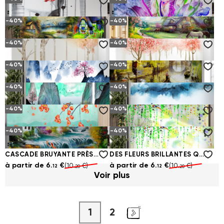
CENTRE HISTORIQUE AU CRAYON
TOURNESOLS D'ÉTÉ DANS UN BOUQUET
à partir de
6.
€
à partir de
6.
€
(10.
€)
(10.
€)
12
12
20
20
-40%
-40%
IMAGE D'UNE FEMME AUX LÈVRES ROUGES
FLEURS AVEC DES COULEURS VIVES ABSTRAITES
à partir de
6.
€
à partir de
6.
€
(10.
€)
(10.
€)
12
12
20
20
-40%
-40%
FABLE MAISON PRÈS DU LAC FORESTA
MAISON CONFORTABLE DANS LA FORÊT EN ÉTÉ
à partir de
6.
€
à partir de
6.
€
(10.
€)
(10.
€)
12
12
20
20
-40%
-40%
LES ARBRES D'AUTOMNE PERDENT LES FEUILLES
PAPILLONS SUR LES ARBRES EN FLEURS
à partir de
6.
€
à partir de
6.
€
(10.
€)
(10.
€)
12
12
20
20
-40%
-40%
LE PÊCHEUR REVIENT LE LONG D'UN LAC DE MONTAGNE
FLEURS DE FORÊT À L'AQUARELLE
à partir de
6.
€
à partir de
6.
€
(10.
€)
(10.
€)
12
12
20
20
-40%
-40%
MONTAGNES ABSTRAITES AU COUCHER DU SOLEIL
LE MATIN BRUMEUX DU PÊCHEUR
à partir de
6.
€
à partir de
6.
€
(10.
€)
(10.
€)
12
12
20
20
-40%
-40%
SAKURA JAPONAISE DANS LE FOND DES MONTAGNES
RÉSUMÉ FLEURS LUMINEUSES
à partir de
6.
€
à partir de
6.
€
(10.
€)
(10.
€)
12
12
20
20
CASCADE BRUYANTE PRÈS DE LA MAISON EN AUTOMNE
DES FLEURS BRILLANTES QUI PENDENT
à partir de
6.
€
à partir de
6.
€
(10.
€)
(10.
€)
12
12
20
20
Voir plus
1
2