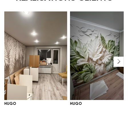
en utilisant ce numéro. Si vous n’avez
pas reçu l’e-mail, nous vous
recommandons de vérifier votre dossier
« Spam » ou « Promotions ». Si vous ne
trouvez toujours pas l’information,
veuillez nous contacter par e-mail ou
par téléphone, et nous vous fournirons
rapidement les données de suivi.
HUGO
HUGO