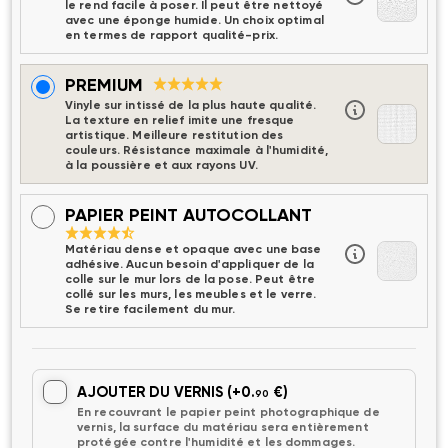
le rend facile à poser. Il peut être nettoyé
avec une éponge humide. Un choix optimal
en termes de rapport qualité-prix.
PREMIUM
Vinyle sur intissé de la plus haute qualité.
La texture en relief imite une fresque
artistique. Meilleure restitution des
couleurs. Résistance maximale à l'humidité,
à la poussière et aux rayons UV.
PAPIER PEINT AUTOCOLLANT
Matériau dense et opaque avec une base
adhésive. Aucun besoin d'appliquer de la
colle sur le mur lors de la pose. Peut être
collé sur les murs, les meubles et le verre.
Se retire facilement du mur.
AJOUTER DU VERNIS
(+0.
€)
90
En recouvrant le papier peint photographique de
vernis, la surface du matériau sera entièrement
protégée contre l'humidité et les dommages.