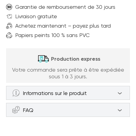
Garantie de remboursement de 30 jours
Livraison gratuite
Achetez maintenant – payez plus tard
Papiers peints 100 % sans PVC
Production express
Votre commande sera prête à être expédiée
sous 1 à 3 jours.
Informations sur le produit
Papier peint Forêt de Betulle (article
FAQ
a94466 ) de la catégorie Papier peint
Forêt
Comment mesurer le mur pour
Le papier peint est fabriqué sur une base en
passer commande ?