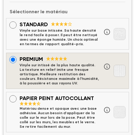
Sélectionner le matériau
STANDARD
Vinyle sur base intissée. Sa haute densité
le rend facile à poser. Il peut être nettoyé
avec une éponge humide. Un choix optimal
en termes de rapport qualité-prix.
PREMIUM
Vinyle sur intissé de la plus haute qualité.
La texture en relief imite une fresque
artistique. Meilleure restitution des
couleurs. Résistance maximale à l'humidité,
à la poussière et aux rayons UV.
PAPIER PEINT AUTOCOLLANT
Matériau dense et opaque avec une base
adhésive. Aucun besoin d'appliquer de la
colle sur le mur lors de la pose. Peut être
collé sur les murs, les meubles et le verre.
Se retire facilement du mur.