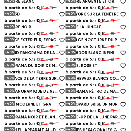
-40%
-40%
MARBRE BLANC
MARBRE ARGENTÉ ET OR
à partir de
6.
€
à partir de
6.
€
(10.
€)
(10.
€)
12
12
20
20
-40%
-40%
MIEL 3D
NEW YORK SUR LA FENÊTRE
à partir de
6.
€
à partir de
6.
€
(10.
€)
(10.
€)
12
12
20
20
-40%
-40%
MARBRE NOIR
FÉE DE LA JUNGLE
à partir de
6.
€
à partir de
6.
€
(10.
€)
(10.
€)
12
12
20
20
-40%
-40%
ESPACE EXTÉRIEUR, ESPACE ET VAISSEAUX SPATIAUX
PAYSAGE NOCTURNE DU PONT DE BROOKLYN
à partir de
6.
€
à partir de
6.
€
(10.
€)
(10.
€)
12
12
20
20
-40%
-40%
GRAND PANORAMA DE LA VILLE DEPUIS LA FENÊTRE
CORRIDOR BLANC INFINI
à partir de
6.
€
à partir de
6.
€
(10.
€)
(10.
€)
12
12
20
20
-40%
-40%
PANORAMA DU SOIR DE MANHATTAN
PLUME, ROSE ET
à partir de
6.
€
à partir de
6.
€
(10.
€)
(10.
€)
12
12
20
20
-40%
-40%
SURFACE DE LA TERRE SUR LE FOND DE LA LUNE
LES CHEVAUX BLANCS COMMUNIQUENT
à partir de
6.
€
à partir de
6.
€
(10.
€)
(10.
€)
12
12
20
20
-40%
-40%
VUE PANORAMIQUE DE NEW YORK
PANORAMA RÉTRO DE MANHATTAN
à partir de
6.
€
à partir de
6.
€
(10.
€)
(10.
€)
12
12
20
20
-40%
-40%
VILLE MODERNE ET GRATTE-CIEL
LE LÉOPARD BRISE UN MUR DE BRIQUES
à partir de
6.
€
à partir de
6.
€
(10.
€)
(10.
€)
12
12
20
20
-40%
-40%
PANORAMA NOIR ET BLANC DU PONT DE BROOKLYN
CLOSE-UP DE LA LUNE PARMI LES ÉTOILES
à partir de
6.
€
à partir de
6.
€
(10.
€)
(10.
€)
12
12
20
20
-40%
-40%
LE SOLEIL APPARAÎT AU-DESSUS DE LA TERRE
FORMES HEXAGONALES GRISES