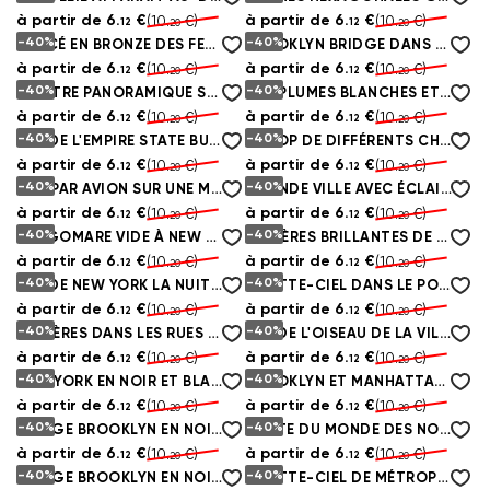
à partir de
6.
€
à partir de
6.
€
(10.
€)
(10.
€)
12
12
20
20
-40%
-40%
TRACÉ EN BRONZE DES FEUILLES ET DES BRANCHES
BROOKLYN BRIDGE DANS LE CONTEXTE DE LA MÉTROPOLE
à partir de
6.
€
à partir de
6.
€
(10.
€)
(10.
€)
12
12
20
20
-40%
-40%
FENÊTRE PANORAMIQUE SURPLOMBANT NEW YORK
DES PLUMES BLANCHES ET ÉPAISSES FLOTTENT DANS L'AIR
à partir de
6.
€
à partir de
6.
€
(10.
€)
(10.
€)
12
12
20
20
-40%
-40%
VUE DE L'EMPIRE STATE BUILDING DANS UN MUR CASSÉ
GALOP DE DIFFÉRENTS CHEVAUX QUI CASSENT UNE BRIQUE
à partir de
6.
€
à partir de
6.
€
(10.
€)
(10.
€)
12
12
20
20
-40%
-40%
VOL PAR AVION SUR UNE MÉTROPOLE
GRANDE VILLE AVEC ÉCLAIRAGE NOCTURNE
à partir de
6.
€
à partir de
6.
€
(10.
€)
(10.
€)
12
12
20
20
-40%
-40%
LUNGOMARE VIDE À NEW YORK
LUMIÈRES BRILLANTES DE NEW YORK
à partir de
6.
€
à partir de
6.
€
(10.
€)
(10.
€)
12
12
20
20
-40%
-40%
VUE DE NEW YORK LA NUIT DE L'AUTRE CÔTÉ
GRATTE-CIEL DANS LE PORT DE NEW YORK
à partir de
6.
€
à partir de
6.
€
(10.
€)
(10.
€)
12
12
20
20
-40%
-40%
LUMIÈRES DANS LES RUES DE NEW YORK LA NUIT
VUE DE L'OISEAU DE LA VILLE
à partir de
6.
€
à partir de
6.
€
(10.
€)
(10.
€)
12
12
20
20
-40%
-40%
NEW YORK EN NOIR ET BLANC
BROOKLYN ET MANHATTAN BRIDGE, NEW YORK
à partir de
6.
€
à partir de
6.
€
(10.
€)
(10.
€)
12
12
20
20
-40%
-40%
BRIDGE BROOKLYN EN NOIR ET BLANC
CARTE DU MONDE DES NOMS DES PAYS
à partir de
6.
€
à partir de
6.
€
(10.
€)
(10.
€)
12
12
20
20
-40%
-40%
BRIDGE BROOKLYN EN NOIR ET BLANC
GRATTE-CIEL DE MÉTROPOLE LA NUIT