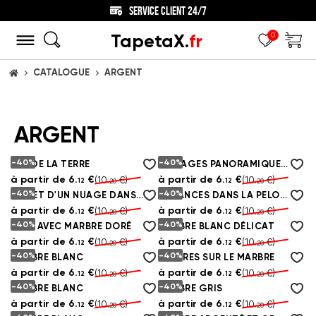
SERVICE CLIENT 24/7
TapetaX.
fr
0
CATALOGUE
ARGENT
ACCUEIL
ARGENT
-40%
-40%
VUE DE LA TERRE
PAYSAGES PANORAMIQUES À L'EXTÉRIEUR DE LA FENÊTRE
à partir de
6.
€
à partir de
6.
€
(10.
€)
(10.
€)
12
12
20
20
-40%
-40%
REFLET D'UN NUAGE DANS L'EAU
VACANCES DANS LA PELOUSE
à partir de
6.
€
à partir de
6.
€
(10.
€)
(10.
€)
12
12
20
20
-40%
-40%
NOIR AVEC MARBRE DORÉ
MARBRE BLANC DÉLICAT
à partir de
6.
€
à partir de
6.
€
(10.
€)
(10.
€)
12
12
20
20
-40%
-40%
MARBRE BLANC
RAYURES SUR LE MARBRE
à partir de
6.
€
à partir de
6.
€
(10.
€)
(10.
€)
12
12
20
20
-40%
-40%
MARBRE BLANC
MARBRE GRIS
à partir de
6.
€
à partir de
6.
€
(10.
€)
(10.
€)
12
12
20
20