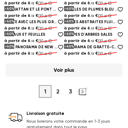
à partir de
6.
€
à partir de
6.
€
(10.
€)
(10.
€)
12
12
20
20
-40%
-40%
MANHATTAN ET LE PONT DE BROOKLYN EN NOIR ET BLANC
FEUILLES DE PLUMES BLEU FONCÉ
à partir de
6.
€
à partir de
6.
€
(10.
€)
(10.
€)
12
12
20
20
-40%
-40%
CARTE AVEC LES PLUS GRANDS PAYS DU MONDE
LIGNES ABSTRAITES FLUIDES AVEC DES BORDS DORÉS
à partir de
6.
€
à partir de
6.
€
(10.
€)
(10.
€)
12
12
20
20
-40%
-40%
OISEAUX ET FEUILLES
COUPES D'ARBRES SALES
à partir de
6.
€
à partir de
6.
€
(10.
€)
(10.
€)
12
12
20
20
-40%
-40%
BEAU PANORAMA DE NEW YORK D'EN HAUT
PANORAMA DE GRATTE-CIEL EN OR
à partir de
6.
€
à partir de
6.
€
(10.
€)
(10.
€)
12
12
20
20
Voir plus
1
2
3
Livraison gratuite
Nous livrerons votre commande en 1-3 jours
gratuitement dans tout le pays.