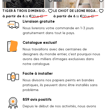
UN COUPLE DE TIGRES SE RECROQUEVILLENT
PORTRAIT D'UN TIGRE DE FLEUR
à partir de
6.
€
à partir de
6.
€
(10.
€)
(10.
€)
12
12
20
20
TIGER À TROIS DIMENSIONS SUR UN ARBRE NOIR
LE CHIOT DE LEONE REGARDE LA LUNE
à partir de
6.
€
à partir de
6.
€
(10.
€)
(10.
€)
12
12
20
20
Livraison gratuite
Nous livrerons votre commande en 1-3 jours
gratuitement dans tout le pays.
Catalogue exclusif
Nous travaillons avec des centaines de
designers du monde entier, c'est pourquoi nous
avons des milliers d'images exclusives dans
notre catalogue.
Facile à installer
Nous divisons nos papiers peints en bandes
pratiques, ils peuvent donc être installés sans
problème.
859 avis positifs
Depuis le début de nos activités, nous avons