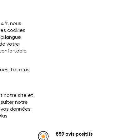
x.fr, nous
 Ces cookies
la langue
 de votre
 confortable.
ies. Le refus
t notre site et
nsulter notre
ra vos données
plus
859 avis positifs