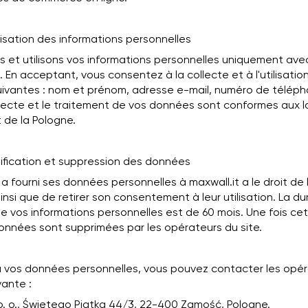
lisation des informations personnelles
s et utilisons vos informations personnelles uniquement ave
En acceptant, vous consentez à la collecte et à l'utilisatio
uivantes : nom et prénom, adresse e-mail, numéro de télép
llecte et le traitement de vos données sont conformes aux lo
de la Pologne.
fication et suppression des données
ui a fourni ses données personnelles à maxwall.it a le droit de 
insi que de retirer son consentement à leur utilisation. La d
e vos informations personnelles est de 60 mois. Une fois ce
onnées sont supprimées par les opérateurs du site.
 vos données personnelles, vous pouvez contacter les opér
vante :
o. o., Świętego Piątka 44/3, 22-400 Zamość, Pologne.