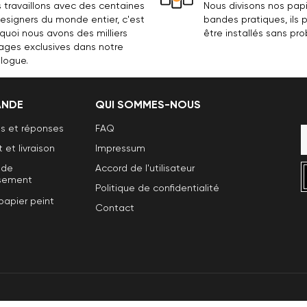
 travaillons avec des centaines
Nous divisons nos papi
esigners du monde entier, c'est
bandes pratiques, ils
quoi nous avons des milliers
être installés sans pr
ages exclusives dans notre
logue.
NDE
QUI SOMMES-NOUS
s et réponses
FAQ
et livraison
Impressum
 de
Accord de l'utilisateur
sement
Politique de confidentialité
papier peint
Contact