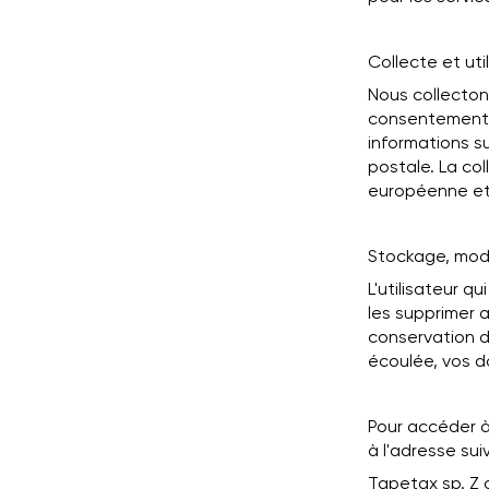
Collecte et uti
Nous collecton
consentement. 
informations s
postale. La co
européenne et 
Stockage, modi
L'utilisateur q
les supprimer a
conservation d
écoulée, vos d
Pour accéder à
à l'adresse sui
Tapetax sp. Z 