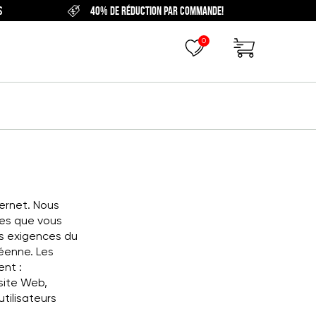
S
40% DE RÉDUCTION PAR COMMANDE!
0
ternet. Nous
les que vous
es exigences du
éenne. Les
ent :
 site Web,
tilisateurs