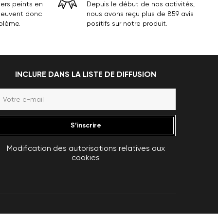
ers peints en
Depuis le début de nos activités,
 peuvent donc
nous avons reçu plus de 859 avis
oblème.
positifs sur notre produit.
INCLURE DANS LA LISTE DE DIFFUSION
S’inscrire
Modification des autorisations relatives aux
cookies