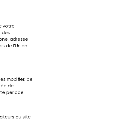
c votre
n des
hone, adresse
is de l'Union
les modifier, de
urée de
tte période
ateurs du site