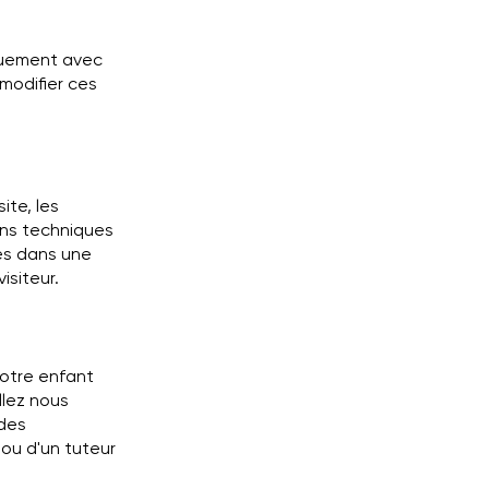
iquement avec
modifier ces
ite, les
ons techniques
és dans une
isiteur.
votre enfant
llez nous
 des
 ou d'un tuteur