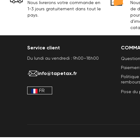
Nous livrerons votre commande en
Nous
1-3 jours gratuitement dans tout le
de d
pays.
pour
d'im
cata
Service client
COMMA
Du lundi au vendredi : 9h00–18h00
Question
Paiement 
info@tapetax.fr
Politique
rembour
FR
Pose du 