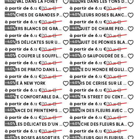
-40%
-40%
FESTIVAL DANS LA FORÊT
NATURE DANS LES TONS DU ROSE
à partir de
6.
€
à partir de
6.
€
(10.
€)
(10.
€)
12
12
20
20
-40%
-40%
BRANCHES DE GRANDES PIVOINES ROSES
DES FLEURS ROSES BLANCHES PENDENT
à partir de
6.
€
à partir de
6.
€
(10.
€)
(10.
€)
12
12
20
20
-40%
-40%
LEADERS BLANCS DE GRANDES FLEURS
BOUQUET DE CHIARE PEONIE
à partir de
6.
€
à partir de
6.
€
(10.
€)
(10.
€)
12
12
20
20
-40%
-40%
FLEURS DÉLICATES SUR UN FOND CLAIR
BOUQUET DE PÉONIES BLANCHES ET ROUGES DÉLICATES
à partir de
6.
€
à partir de
6.
€
(10.
€)
(10.
€)
12
12
20
20
-40%
-40%
VUE À COUPER LE SOUFFLE DE LA TOUR EIFFEL
VICOLO SAUPOUDRÉ DE SAKURA ROSA
à partir de
6.
€
à partir de
6.
€
(10.
€)
(10.
€)
12
12
20
20
-40%
-40%
FLEURS DE PRATO DANS LE CIEL NOCTURNE
CARTE DU MONDE RÉGULIÈRE AUX COULEURS ROSES
à partir de
6.
€
à partir de
6.
€
(10.
€)
(10.
€)
12
12
20
20
-40%
-40%
L'AUBE À NEW YORK
FLEURS DE CERISE SUR LE FOND DE LA TOUR EIFFEL
à partir de
6.
€
à partir de
6.
€
(10.
€)
(10.
€)
12
12
20
20
-40%
-40%
ROUTE CONFORTABLE DANS LA PROVENCE
FIORITA STREET DU CENTRE HISTORIQUE
à partir de
6.
€
à partir de
6.
€
(10.
€)
(10.
€)
12
12
20
20
-40%
-40%
ROMANCE DE PRINTEMPS PRÈS DE LA TOUR EIFFEL
JARDIN DES FLEURS AVEC DES PAPILLONS
à partir de
6.
€
à partir de
6.
€
(10.
€)
(10.
€)
12
12
20
20
-40%
-40%
PÉTALES DÉLICATES D'UN BOUTON DE ROSE
BRANCHE DES FLEURS BLANCHES ET ROSES
à partir de
6.
€
à partir de
6.
€
(10.
€)
(10.
€)
12
12
20
20
-40%
-40%
FLEURS ROSES ASSORTIES
DES FLEURS QUI FLEURISSENT SUR L'EAU