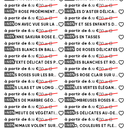
à partir de
6.
€
à partir de
6.
€
(10.
€)
(10.
€)
12
12
20
20
-40%
-40%
PEONY ROSE PROÉMINENT DANS UN BOUQUET
PÉTALES D'ASTER DÉLICATES
à partir de
6.
€
à partir de
6.
€
(10.
€)
(10.
€)
12
12
20
20
-40%
-40%
BALCON AVEC VUE SUR LA MER
BUNNY ET SES ENFANTS DANS UN PARAPLUIE
à partir de
6.
€
à partir de
6.
€
(10.
€)
(10.
€)
12
12
20
20
-40%
-40%
ANCIENNE SAKURA ROSE EN FLEUR
LAPINS EN TASSES
à partir de
6.
€
à partir de
6.
€
(10.
€)
(10.
€)
12
12
20
20
-40%
-40%
BUNNIES BLANCS EN BALLONS
BUDS DE ROSES DÉLICATES
à partir de
6.
€
à partir de
6.
€
(10.
€)
(10.
€)
12
12
20
20
-40%
-40%
CONTEXTE DÉLICAT DES PLUMES
PEONIES BLANCHES ET ROSES DÉLICATES
à partir de
6.
€
à partir de
6.
€
(10.
€)
(10.
€)
12
12
20
20
-40%
-40%
ROSES ROSES SUR LES BRANCHES ARGENTÉES
FLEURS ROSE CLAIR SUR UN FOND ABSTRAIT
à partir de
6.
€
à partir de
6.
€
(10.
€)
(10.
€)
12
12
20
20
-40%
-40%
ROSES LILAS ET UN LONG COULOIR
FEUILLES VERTES ÉLÉGANTES
à partir de
6.
€
à partir de
6.
€
(10.
€)
(10.
€)
12
12
20
20
-40%
-40%
FORMES DE MARBRE GÉOMÉTRIQUE
DE NOMBREUSES ROSES ROSES DOUCES
à partir de
6.
€
à partir de
6.
€
(10.
€)
(10.
€)
12
12
20
20
-40%
-40%
UNE ÉMEUTE DE VÉGÉTATION TROPICALE
FLEURS DÉLICATES AU-DESSUS DE L'EAU
à partir de
6.
€
à partir de
6.
€
(10.
€)
(10.
€)
12
12
20
20
-40%
-40%
LES ANIMAUX VOLENT SUR DES BALLONS
STYLO, COULEURS ET FLEURS AQUARELLES