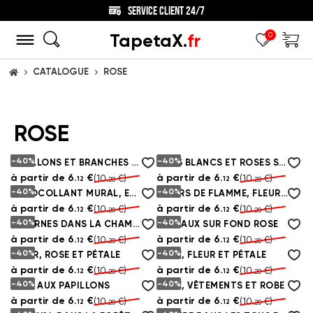
SERVICE CLIENT 24/7
TapetaX.
fr
0
CATALOGUE
ROSE
ACCUEIL
ROSE
-40%
-40%
PAPILLONS ET BRANCHES DE PEONIAS ROSES
BUDS BLANCS ET ROSES SUR FOND DE BRIQUES
à partir de
6.
€
à partir de
6.
€
(10.
€)
(10.
€)
12
12
20
20
-40%
-40%
AUTOCOLLANT MURAL, ENTRÉE ET MUR
FLEURS DE FLAMME, FLEURS ET ART CONTEMPORAIN
à partir de
6.
€
à partir de
6.
€
(10.
€)
(10.
€)
12
12
20
20
-40%
-40%
LICORNES DANS LA CHAMBRE DES ENFANTS
ANIMAUX SUR FOND ROSE
à partir de
6.
€
à partir de
6.
€
(10.
€)
(10.
€)
12
12
20
20
-40%
-40%
FLEUR, ROSE ET PÉTALE
ROSE, FLEUR ET PÉTALE
à partir de
6.
€
à partir de
6.
€
(10.
€)
(10.
€)
12
12
20
20
-40%
-40%
FILLE AUX PAPILLONS
ROSE, VÊTEMENTS ET ROBE
à partir de
6.
€
à partir de
6.
€
(10.
€)
(10.
€)
12
12
20
20