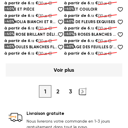
à partir de
6.
€
à partir de
6.
€
(10.
€)
(10.
€)
12
12
20
20
-40%
-40%
ARBRE ET PIÈCE
MUR ET COULOIR
à partir de
6.
€
à partir de
6.
€
(10.
€)
(10.
€)
12
12
20
20
-40%
-40%
MAGNOLIA BIANCHI ET ROSSI FLEURS SUR LES BRANCHES
BUTS DE FLEURS EXQUISES
à partir de
6.
€
à partir de
6.
€
(10.
€)
(10.
€)
12
12
20
20
-40%
-40%
ROSE ROSE BRILLANT DÉLICAT
ROSES ROSES BLANCHES DÉLICATES SUR L'EAU
à partir de
6.
€
à partir de
6.
€
(10.
€)
(10.
€)
12
12
20
20
-40%
-40%
DES BOULES BLANCHES FLOTTANT SUR UN FOND DÉLICAT
PAYSAGE DES FEUILLES D'AUTOMNE SUR L'EAU
à partir de
6.
€
à partir de
6.
€
(10.
€)
(10.
€)
12
12
20
20
Voir plus
1
2
3
Livraison gratuite
Nous livrerons votre commande en 1-3 jours
gratuitement dans tout le pays.