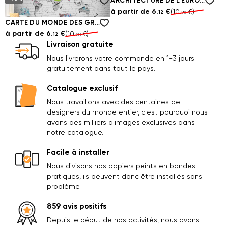
LIMITES DE LA CARTE DU MONDE
ARCHITECTURE DE L'EUROPE SUR LA CARTE
à partir de
6.
€
à partir de
6.
€
(10.
€)
(10.
€)
12
12
20
20
CARTE DU MONDE DES GRAFFITIS
à partir de
6.
€
(10.
€)
12
20
Livraison gratuite
Nous livrerons votre commande en 1-3 jours
gratuitement dans tout le pays.
Catalogue exclusif
Nous travaillons avec des centaines de
designers du monde entier, c'est pourquoi nous
avons des milliers d'images exclusives dans
notre catalogue.
Facile à installer
Nous divisons nos papiers peints en bandes
pratiques, ils peuvent donc être installés sans
problème.
859 avis positifs
Depuis le début de nos activités, nous avons