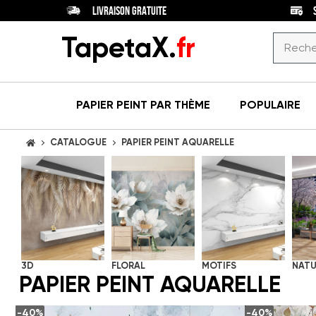
LIVRAISON GRATUITE
TapetaX.
fr
PAPIER PEINT
PAR THÈME
POPULAIRE
CATALOGUE
PAPIER PEINT AQUARELLE
ACCUEIL
PIÈCE
Papiers
peints
COULEUR
pour
(120)
Beige
(4)
salle à
manger
STYLE
Blanc
(16)
3D
FLORAL
MOTIFS
NATU
Papiers
Abstraction
(26)
PAPIER PEINT AQUARELLE
Bleu
(15)
peints
(120)
Asiatique
(13)
pour
Clair
(127)
salon
-40%
-40%
Bohème
(29)
Dégradé