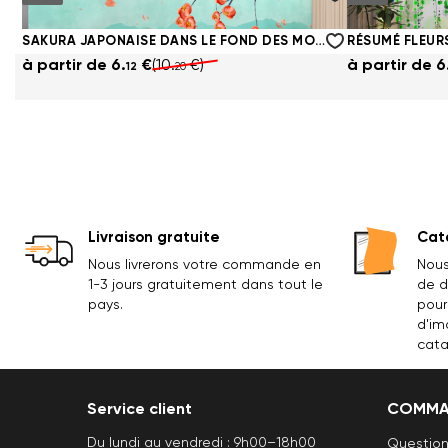
à partir de
6.
€
(10.
€)
à partir de
6
12
20
SAKURA JAPONAISE DANS LE FOND DES MONTAGNES
RÉSUMÉ FLEUR
à partir de
6.
€
(10.
€)
à partir de
6
12
20
Livraison gratuite
Cata
Nous livrerons votre commande en
Nous
1-3 jours gratuitement dans tout le
de d
pays.
pour
d'im
cata
Service client
COMMA
Du lundi au vendredi : 9h00–18h00
Question