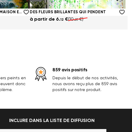
à partir de
6.
€
(10.
€)
12
20
CASCADE BRUYANTE PRÈS DE LA MAISON EN AUTOMNE
DES FLEURS BRILLANTES QUI PENDENT
à partir de
6.
€
(10.
€)
12
20
859 avis positifs
ers peints en
Depuis le début de nos activités,
 peuvent donc
nous avons reçu plus de 859 avis
oblème.
positifs sur notre produit.
INCLURE DANS LA LISTE DE DIFFUSION