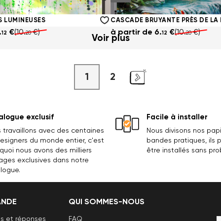
.
€
(10.
€)
à partir de
6.
€
(10.
€)
12
20
12
20
S LUMINEUSES
.
€
(10.
€)
à partir de
6.
€
(10.
€)
12
20
12
20
Voir plus
1
2
logue exclusif
Facile à installer
 travaillons avec des centaines
Nous divisons nos papi
esigners du monde entier, c'est
bandes pratiques, ils
quoi nous avons des milliers
être installés sans pr
ages exclusives dans notre
logue.
NDE
QUI SOMMES-NOUS
s et réponses
FAQ