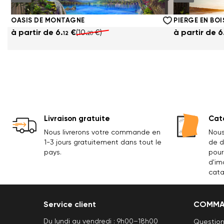
à partir de
6.
€
(10.
€)
à partir de
6
12
20
OASIS DE MONTAGNE
à partir de
6.
€
(10.
€)
à partir de
6
12
20
Livraison gratuite
Cata
Nous livrerons votre commande en
Nous
1-3 jours gratuitement dans tout le
de d
pays.
pour
d'im
cata
Service client
COMMA
Du lundi au vendredi : 9h00–18h00
Question