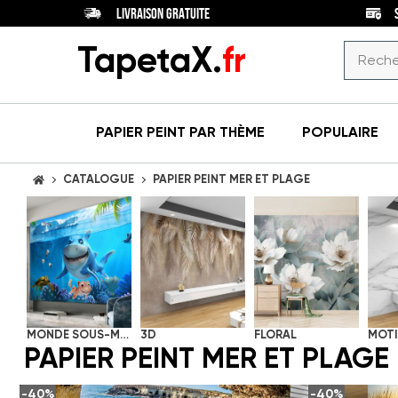
LIVRAISON GRATUITE
TapetaX.
fr
PAPIER PEINT
PAR THÈME
POPULAIRE
CATALOGUE
PAPIER PEINT MER ET PLAGE
ACCUEIL
PIÈCE
Papiers
peints
COULEUR
pour
(264)
Argent
(2)
salle à
manger
STYLE
Beige
(2)
MONDE SOUS-MARIN
3D
FLORAL
MOTI
Papiers
Abstraction
(5)
PAPIER PEINT MER ET PLAGE
Blanc
(41)
peints
(264)
Art
pour
Bleu
(220)
(1)
déco
salon
-40%
-40%
Clair