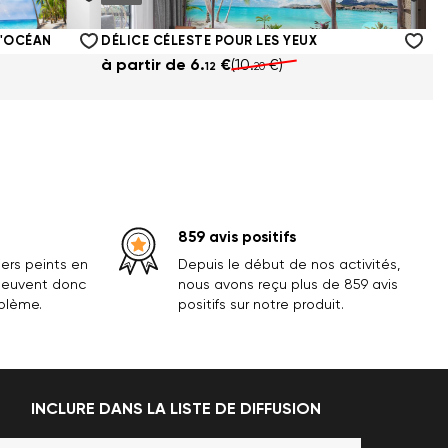
à partir de
6.
€
(10.
€)
12
20
L'OCÉAN
DÉLICE CÉLESTE POUR LES YEUX
à partir de
6.
€
(10.
€)
12
20
859 avis positifs
ers peints en
Depuis le début de nos activités,
 peuvent donc
nous avons reçu plus de 859 avis
oblème.
positifs sur notre produit.
INCLURE DANS LA LISTE DE DIFFUSION