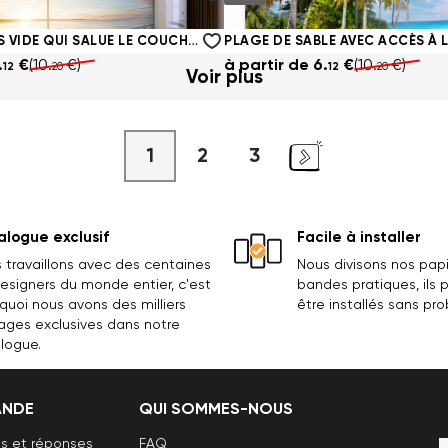
.
€
(10.
€)
à partir de
6.
€
(10.
€)
12
20
12
20
PIERGE EN BOIS VIDE QUI SALUE LE COUCHER DU SOLEIL
PLAGE DE SABLE AVEC ACCÈS À 
.
€
(10.
€)
à partir de
6.
€
(10.
€)
12
20
12
20
Voir plus
1
2
3
logue exclusif
Facile à installer
 travaillons avec des centaines
Nous divisons nos papi
esigners du monde entier, c'est
bandes pratiques, ils
quoi nous avons des milliers
être installés sans pr
ages exclusives dans notre
logue.
NDE
QUI SOMMES-NOUS
s et réponses
FAQ