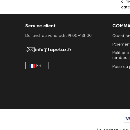
d'im
cata
Service client
COMMA
Du lundi au vendredi : 9h00–18h00
Question
Paiement 
info@tapetax.fr
Politique
rembour
FR
Pose du 