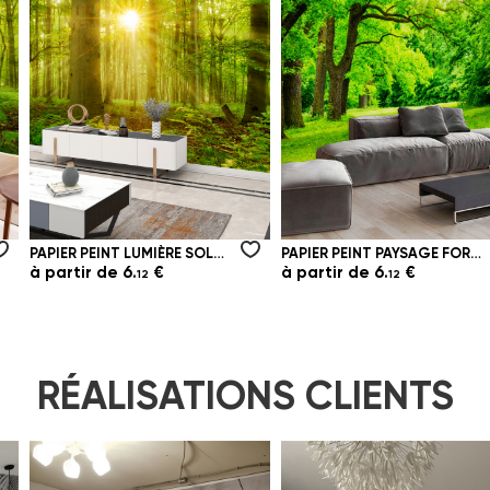
PAPIER PEINT LUMIÈRE SOLAIRE DANS LA FORÊT FAGGIO
PAPIER PEINT PAYSAGE FORESTIER DE L'ÉTÉ BRILLANT
à partir de
6.
€
à partir de
6.
€
12
12
RÉALISATIONS CLIENTS