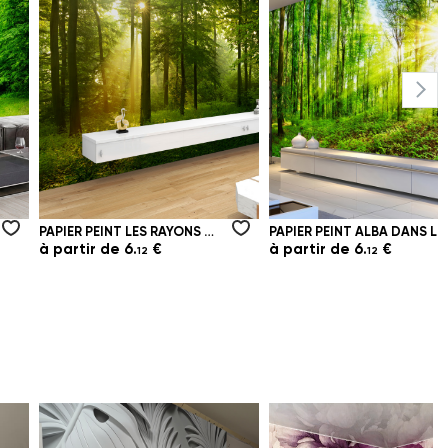
PAPIER PEINT LES RAYONS DU MATIN DU SOLEIL ÉCLATENT DANS LA FORÊT
PAPIER PEINT ALBA DANS LA FORÊT VERTE À FEUILLES CADUQUES
à partir de
6.
€
à partir de
6.
€
12
12