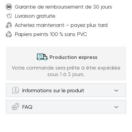
Garantie de remboursement de 30 jours
Livraison gratuite
Achetez maintenant – payez plus tard
Papiers peints 100 % sans PVC
Production express
Votre commande sera prête à être expédiée
sous 1 à 3 jours.
Informations sur le produit
Papier peint Forêt de Betulle (article
FAQ
a94466 ) de la catégorie Papier peint
Forêt
Comment mesurer le mur pour
Le papier peint est fabriqué sur une base en
passer commande ?