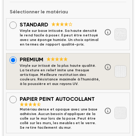
Sélectionner le matériau
STANDARD
Vinyle sur base intissée. Sa haute densité
le rend facile à poser. Il peut être nettoyé
avec une éponge humide. Un choix optimal
en termes de rapport qualité-prix.
PREMIUM
Vinyle sur intissé de la plus haute qualité.
La texture en relief imite une fresque
artistique. Meilleure restitution des
couleurs. Résistance maximale à l'humidité,
à la poussière et aux rayons UV.
PAPIER PEINT AUTOCOLLANT
Matériau dense et opaque avec une base
adhésive. Aucun besoin d'appliquer de la
colle sur le mur lors de la pose. Peut être
collé sur les murs, les meubles et le verre.
Se retire facilement du mur.