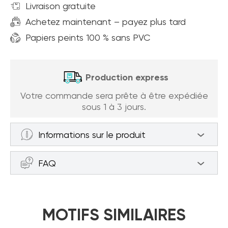
Livraison gratuite
Achetez maintenant – payez plus tard
Papiers peints 100 % sans PVC
Production express
Votre commande sera prête à être expédiée
sous 1 à 3 jours.
Informations sur le produit
Papier peint forêt dans le brouillard
FAQ
(article a94516 ) de la catégorie Papier
peint Forêt dans le brouillard
Comment mesurer le mur pour
Le papier peint est fabriqué sur une base en
passer commande ?
MOTIFS SIMILAIRES
intissé, 100% sans PVC. L'avantage de ce
papier peint est qu'il est facile à poser,